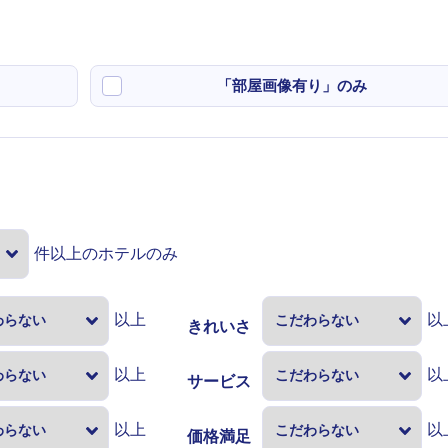
「部屋画像有り」のみ
件以上のホテルのみ
以上
以
きれいさ
以上
以
サービス
以上
以
価格満足