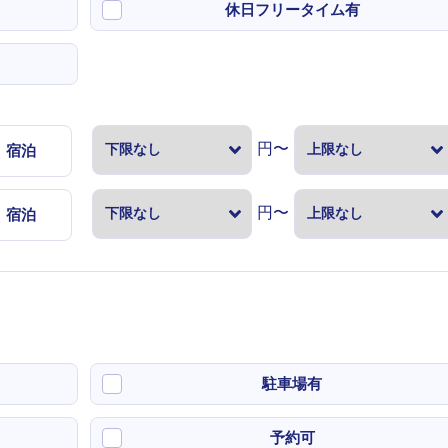
休日フリータイム有
円〜
宿泊
円〜
宿泊
駐車場有
予約可