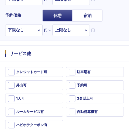
予約価格
休憩
宿泊
円〜
円
サービス他
クレジットカード可
駐車場有
外出可
予約可
1人可
3名以上可
ルームサービス有
自動精算機有
ハピホテクーポン有