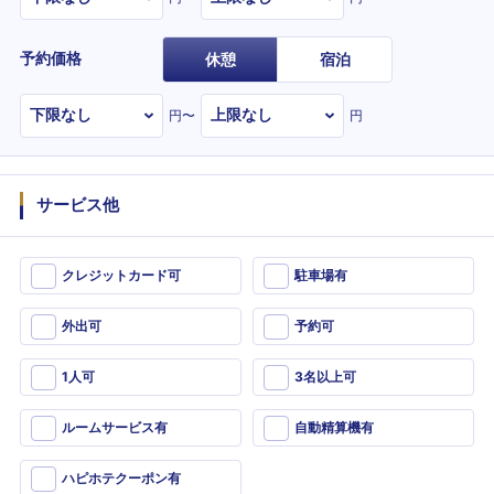
予約価格
休憩
宿泊
円〜
円
サービス他
クレジットカード可
駐車場有
外出可
予約可
1人可
3名以上可
ルームサービス有
自動精算機有
ハピホテクーポン有