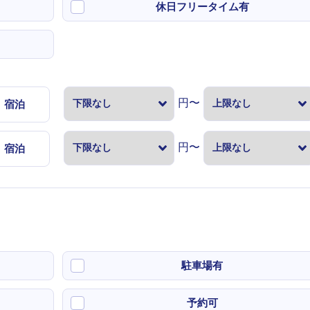
休日フリータイム有
円〜
宿泊
円〜
宿泊
駐車場有
予約可