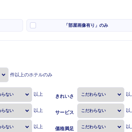
「部屋画像有り」のみ
件以上のホテルのみ
以上
以
きれいさ
以上
以
サービス
以上
以
価格満足