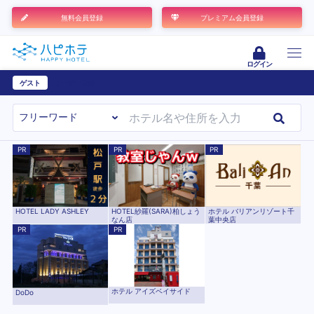
無料会員登録
プレミアム会員登録
ログイン
ゲスト
ユーザー登録
PR
PR
PR
HOTEL LADY ASHLEY
HOTEL紗羅(SARA)柏しょう
ホテル バリアンリゾート千
なん店
葉中央店
PR
PR
ホテル アイズベイサイド
DoDo