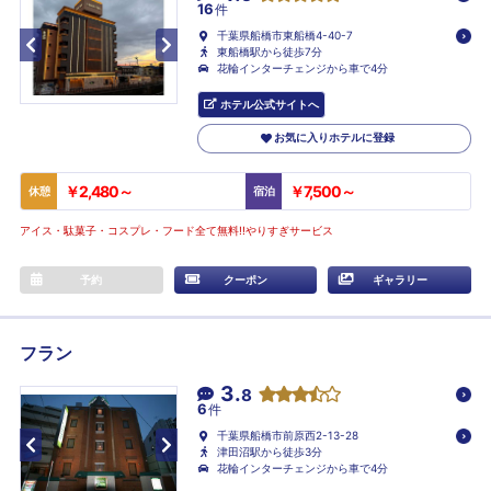
16
件
千葉県船橋市東船橋4-40-7
東船橋駅から徒歩7分
花輪インターチェンジから車で4分
ホテル公式サイトへ
お気に入りホテルに登録
￥2,480～
￥7,500～
休憩
宿泊
アイス・駄菓子・コスプレ・フード全て無料!!やりすぎサービス
予約
クーポン
ギャラリー
フラン
3.
8
6
件
千葉県船橋市前原西2-13-28
津田沼駅から徒歩3分
花輪インターチェンジから車で4分