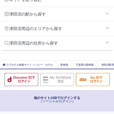
幕張インターエリア
津田沼の駅から探す
実籾
津田沼周辺のエリアから探す
新津田沼
谷津
花輪インターエリア
津田沼周辺の住所から探す
津田沼
船橋駅周辺エリア
白井エリア
千葉市千葉市花見川区
船橋市
ラブホテル検索サイト ハッピー・ホテル
駅検索
千葉県の駅検索
津田沼駅周
八千代市
他のサイトのIDでログインする
（ソーシャルログイン）