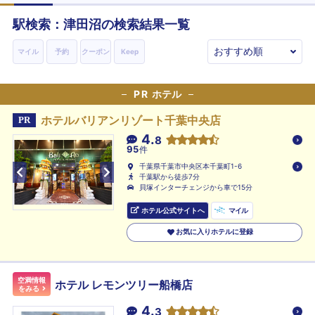
駅検索：
津田沼
の検索結果一覧
マイル
予約
クーポン
Keep
PR
ホテル
ホテルバリアンリゾート千葉中央店
PR
4.
8
95
件
千葉県千葉市中央区本千葉町1-6
千葉駅から徒歩7分
貝塚インターチェンジから車で15分
ホテル公式サイトへ
マイル
お気に入りホテルに登録
空満情報
ホテル レモンツリー船橋店
をみる
4.
3