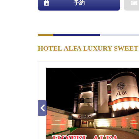
予約
HOTEL ALFA LUXURY SWEET