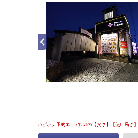
ハピホテ予約エリアNo1の【安さ】【使い易さ