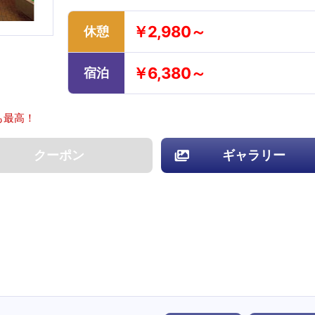
￥2,980～
休憩
￥6,380～
宿泊
も最高！
クーポン
ギャラリー