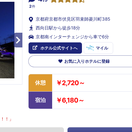
2
件
京都府京都市伏見区羽束師菱川町385
西向日駅から徒歩18分
京都南インターチェンジから車で6分
ホテル公式サイトへ
マイル
お気に入りホテルに登録
￥2,720～
休憩
￥6,180～
宿泊
】！！」