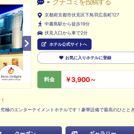
-
クチコミを投稿する
京都府京都市伏見区下鳥羽広長町127
中書島駅から徒歩19分
伏見入口から車で2分
ホテル公式サイトへ
お気に入りホテルに登録
￥3,900～
料金
す！
た究極のエンターテイメントホテルです！豪華設備で最高のひとと
クーポン
ギャラリー