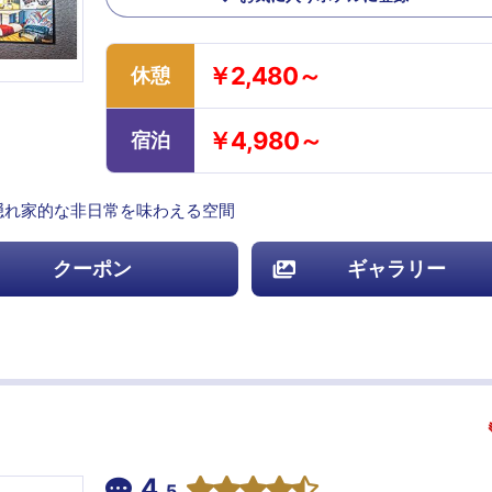
￥2,480～
休憩
￥4,980～
宿泊
隠れ家的な非日常を味わえる空間
クーポン
ギャラリー
4.
5