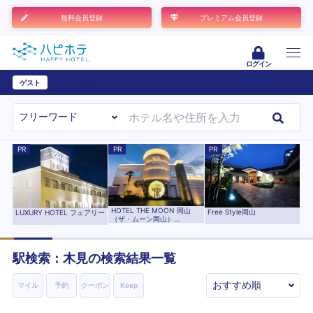
無料会員登録
プレミアム会員登録
ログイン
ゲスト
ユーザー登録
PR
PR
PR
HOTEL THE MOON 岡山
Free Style岡山
LUXURY HOTEL フェアリー
（ザ・ムーン岡山）
【HAYAMA HOTELS】
駅検索：
木見
の検索結果一覧
マイル
予約
クーポン
Keep