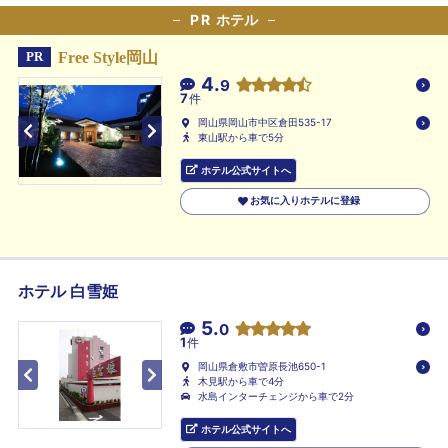
PR
ホテル
Free Style岡山
PR
4.
9
7
件
岡山県岡山市中区倉田535-17
東山駅から車で5分
ホテル公式サイトへ
お気に入りホテルに登録
ホテル 白雪姫
5.
0
1
件
岡山県倉敷市曽原長池650-1
木見駅から車で4分
水島インターチェンジから車で2分
ホテル公式サイトへ