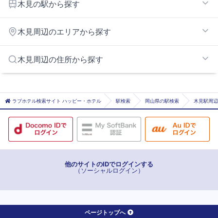
木見の駅から探す
倉敷・早島エリア
玉島インターエリア
浦田
木見周辺のエリアから探す
栄
球場前
岡山JCT周辺エリア
木見周辺の住所から探す
常盤
鴨方インターエリア
新倉敷
岡山市岡山市北区
水島
岡山市岡山市南区
ラブホテル検索サイト ハッピー・ホテル
駅検索
岡山県の駅検索
木見駅周辺
西富井
浅口市
倉敷
都窪郡早島町
倉敷市
中庄
福井
他のサイトのIDでログインする
（ソーシャルログイン）
木見
弥生
ページトップへ