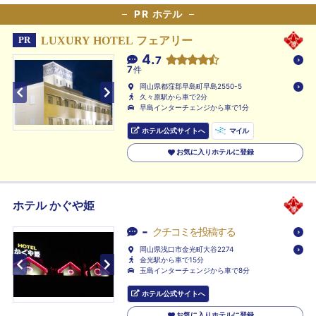
PR
ホテル
LUXURY HOTEL フェアリー
PR
4.
7
7
件
岡山県都窪郡早島町早島2550-5
久々原駅から車で2分
早島インターチェンジから車で1分
ホテル公式サイトへ
マイル
お気に入りホテルに登録
ホテル かぐや姫
-
クチコミを投稿する
岡山県浅口市金光町大谷2274
金光駅から車で15分
玉島インターチェンジから車で8分
ホテル公式サイトへ
お気に入りホテルに登録