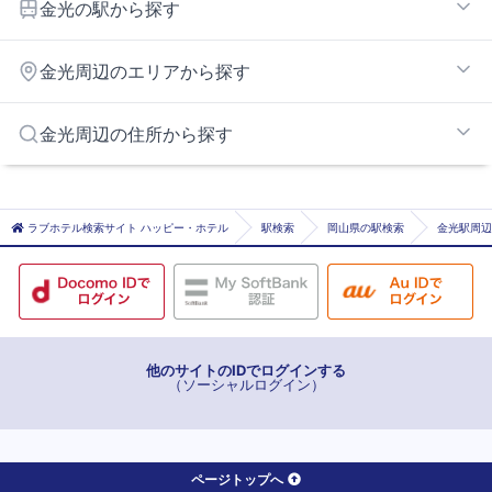
金光の駅から探す
金光
金光周辺のエリアから探す
水島エリア
金光周辺の住所から探す
倉敷・早島エリア
玉島インターエリア
倉敷市
笠岡市
ラブホテル検索サイト ハッピー・ホテル
駅検索
岡山県の駅検索
金光駅周辺
浅口郡里庄町
他のサイトのIDでログインする
（ソーシャルログイン）
ページトップへ