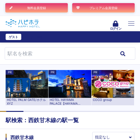
無料会員登録
プレミアム会員登録
ログイン
ゲスト
ユーザー登録
PR
PR
PR
HOTEL HAYAMA
HOTEL PALM GATE/ホテル
COCO group
PALACE【HAYAMA
XYZ
HOTELS】
駅検索：
西鉄甘木線
の駅一覧
西鉄甘木線