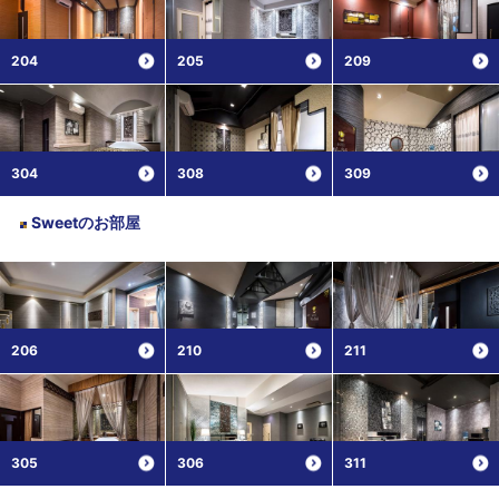
204
205
209
304
308
309
Sweet
のお部屋
206
210
211
305
306
311