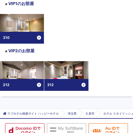
VIP1
のお部屋
310
VIP2
のお部屋
212
312
ラブホテル検索サイト ハッピーホテル
埼玉県
久喜市
ホテル スタイリッシ