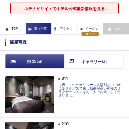
ホテナビサイトでホテル公式最新情報を見る
TOP
部屋写真
アクセス
クーポン
予約
CHECK
部屋写真
部屋
ギャラリー
(
24
)
(
3
)
311
世界に一つのオリジナル入浴剤とご一緒
にホタルバスで癒し効果が高い究極のリ
ラグゼーションをお二人でお過ごしくだ
さいませ。
210