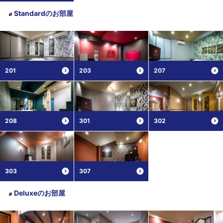
Standard
のお部屋
201
203
207
208
301
302
303
307
Deluxe
のお部屋