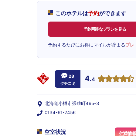
このホテルは
予約
ができます
予約可能なプランを見る
予約するたびにお得にマイルが貯まる
プレ
28
4.
4
クチコミ
北海道小樽市張碓町495-3
0134-61-2456
空室状況
空満情