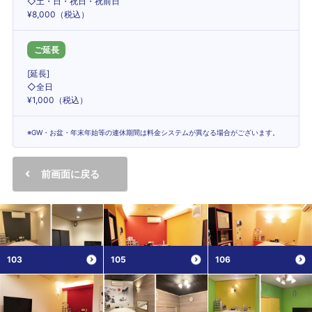
◇土・日・祝日・祝前日
¥8,000（税込）
ご延長
[延長]
◇全日
¥1,000（税込）
※GW・お盆・年末年始等の連休期間は料金システムが異なる場合がございます。
前画面に戻る
103
105
106