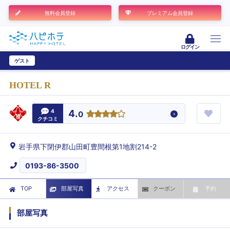
無料会員登録
プレミアム会員登録
ログイン
ゲスト
ユーザー登録
HOTEL R
4
4.
0
クチコミ
岩手県下閉伊郡山田町豊間根第1地割214-2
0193-86-3500
TOP
部屋写真
アクセス
クーポン
予約
部屋写真