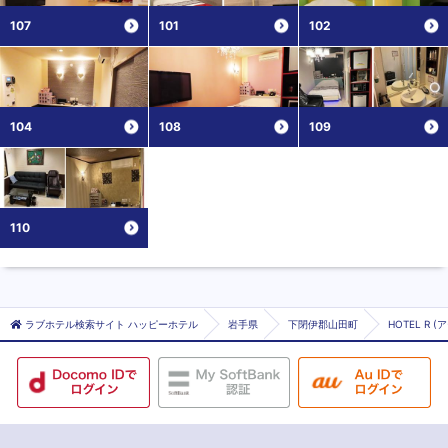
107
101
102
104
108
109
110
ラブホテル検索サイト ハッピーホテル
岩手県
下閉伊郡山田町
HOTEL R (