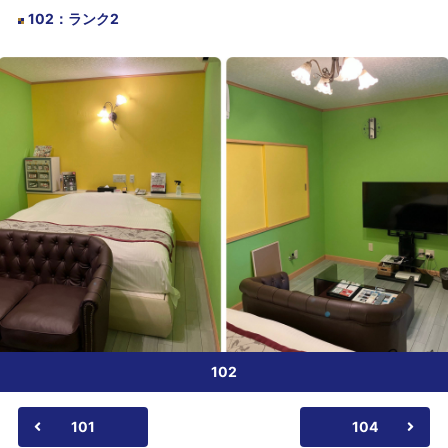
102
：
ランク2
102
101
104