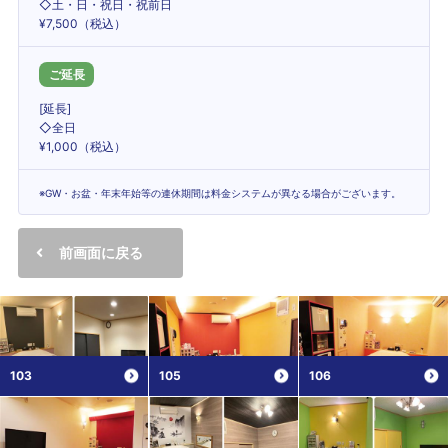
◇土・日・祝日・祝前日
¥7,500（税込）
ご延長
[延長]
◇全日
¥1,000（税込）
※GW・お盆・年末年始等の連休期間は料金システムが異なる場合がございます。
前画面に戻る
103
105
106