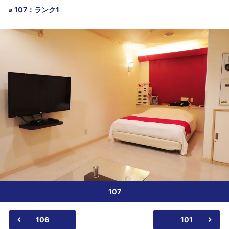
107
：
ランク1
107
106
101