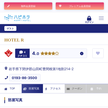
無料会員登録
プレミアム会員登録
ログイン
ゲスト
ユーザー登録
HOTEL R
4
4.
0
クチコミ
岩手県下閉伊郡山田町豊間根第1地割214-2
0193-86-3500
TOP
部屋写真
アクセス
クーポン
予約
部屋写真