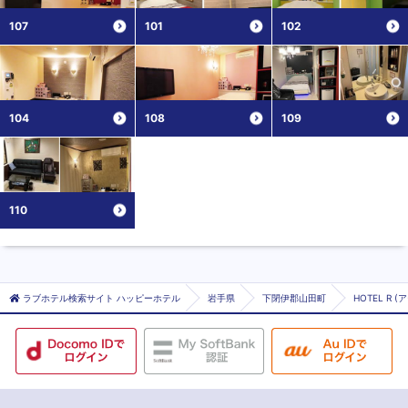
107
101
102
104
108
109
110
ラブホテル検索サイト ハッピーホテル
岩手県
下閉伊郡山田町
HOTEL R (