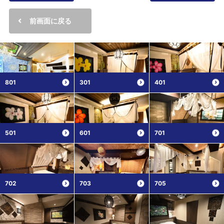
前画面に戻る
801
301
401
501
601
701
702
703
705