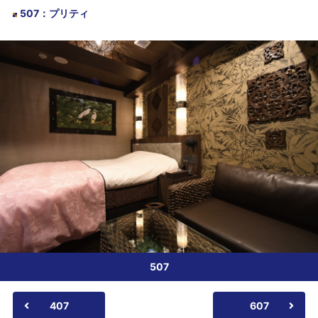
507
：
プリティ
507
407
607