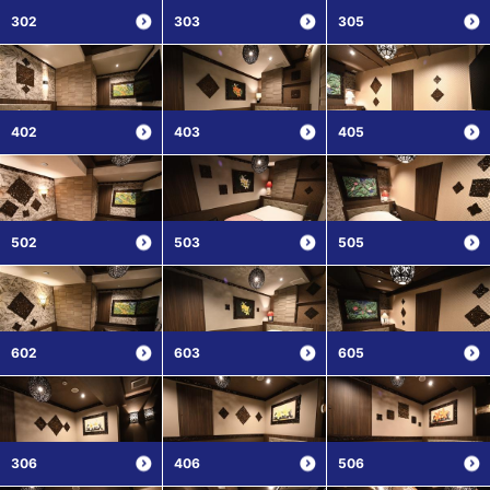
302
303
305
402
403
405
502
503
505
602
603
605
306
406
506