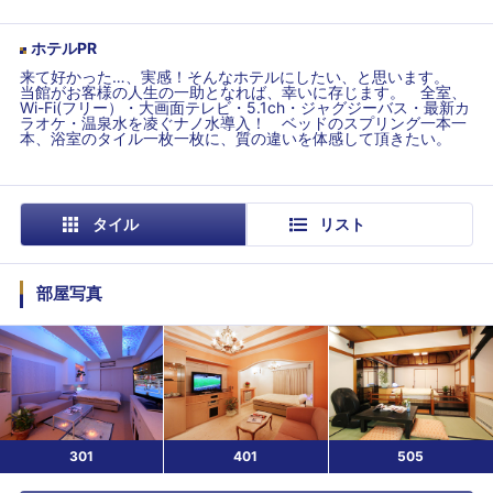
ホテルPR
来て好かった…、実感！そんなホテルにしたい、と思います。
当館がお客様の人生の一助となれば、幸いに存じます。 全室、
Wi-Fi(フリー）・大画面テレビ・5.1ch・ジャグジーバス・最新カ
ラオケ・温泉水を凌ぐナノ水導入！ ベッドのスプリング一本一
本、浴室のタイル一枚一枚に、質の違いを体感して頂きたい。
タイル
リスト
部屋写真
301
401
505