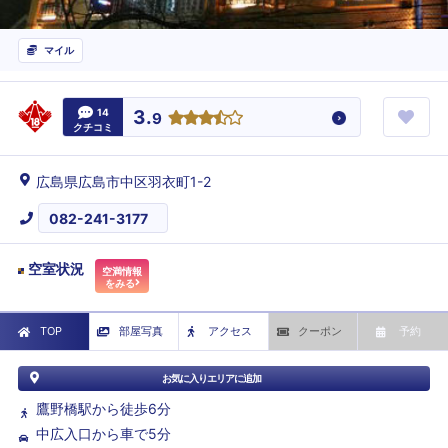
マイル
14
3.
9
クチコミ
広島県広島市中区羽衣町1-2
082-241-3177
空室状況
空満情報
をみる
TOP
部屋写真
アクセス
クーポン
予約
お気に入りエリアに追加
鷹野橋駅から徒歩6分
中広入口から車で5分