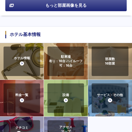
もっと部屋画像を見る
ホテル基本情報
駐車場
ホテル情報
部屋数
有り：16台 ハイルーフ
16
部屋
可：16台
料金一覧
設備
サービス・その他
アクセス
クチコミ
マップ