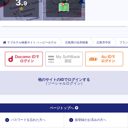
3.
9
ラブホテル検索サイト ハッピーホテル
広島県の住所検索
広島市中区
フラン
他のサイトのIDでログインする
（ソーシャルログイン）
ページトップへ
パスワードを忘れた方へ
仮登録がお済みの方へ