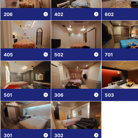
206
402
602
405
502
701
501
306
503
301
302