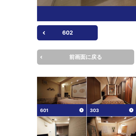
602
前画面に戻る
601
303