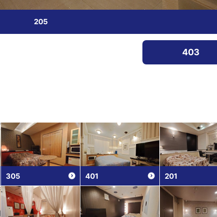
205
403
305
401
201