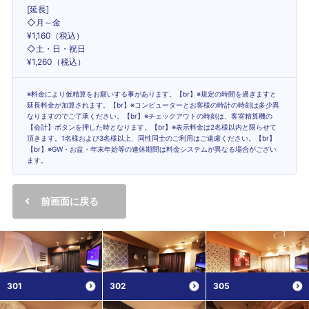
[延長]
◇月～金
¥1,160（税込）
◇土・日・祝日
¥1,260（税込）
※料金により仮精算をお願いする事があります。【br】※規定の時間を過ぎますと
延長料金が加算されます。【br】※コンピューターとお客様の時計の時刻は多少異
なりますのでご了承ください。【br】※チェックアウトの時刻は、客室精算機の
【会計】ボタンを押した時となります。【br】※表示料金は2名様以内と限らせて
頂きます。1名様および3名様以上、同性同士のご利用はご遠慮ください。【br】
【br】※GW・お盆・年末年始等の連休期間は料金システムが異なる場合がござい
ます。
前画面に戻る
301
302
305