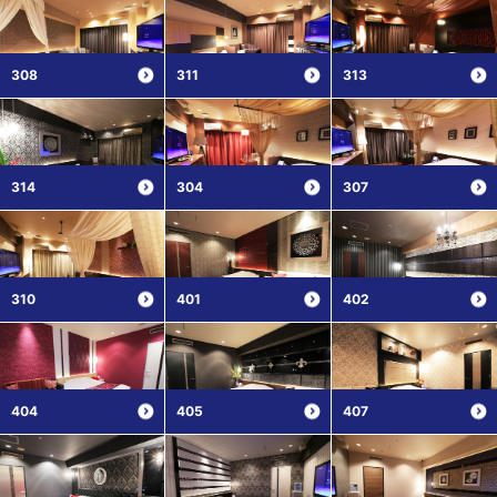
308
311
313
314
304
307
310
401
402
404
405
407