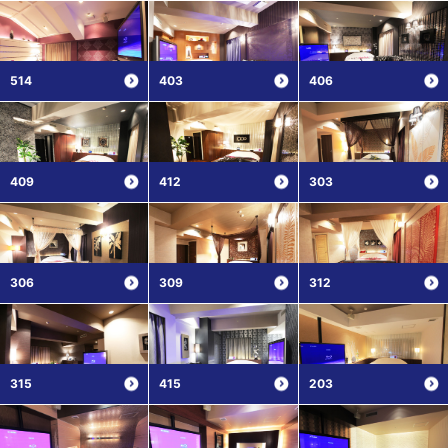
514
403
406
409
412
303
306
309
312
315
415
203