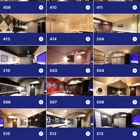
408
410
411
413
414
204
210
503
504
506
507
509
510
512
513