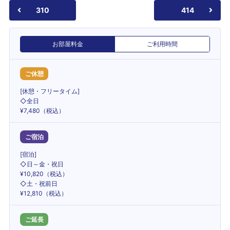
310
414
お部屋料金
ご利用時間
ご休憩
[休憩・フリータイム]
◇全日
¥7,480（税込）
ご宿泊
[宿泊]
◇日～金・祝日
¥10,820（税込）
◇土・祝前日
¥12,810（税込）
ご延長