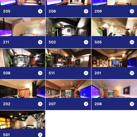
205
206
209
211
502
505
508
511
201
202
207
208
501