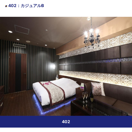
402
：
カジュアルB
402