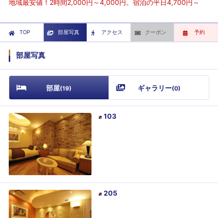
地域最安値！2時間2,000円～4,000円。宿泊の平日4,700円～
TOP
部屋写真
アクセス
クーポン
予約
部屋写真
部屋
ギャラリー
(
19
)
(
0
)
103
205