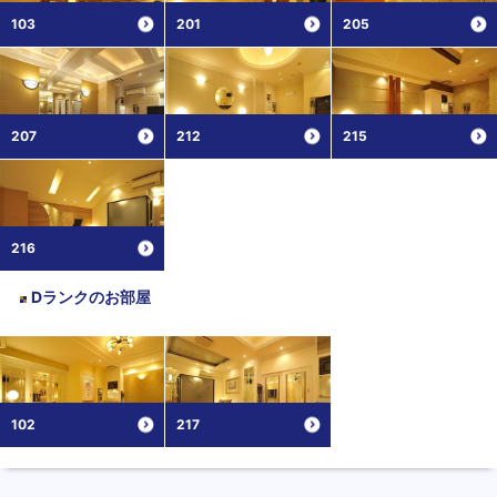
103
201
205
207
212
215
216
Dランク
のお部屋
102
217