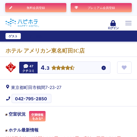
無料会員登録
プレミアム会員登録
ログイン
ゲスト
ユーザー登録
ホテル アメリカン東名町田IC店
47
4.
3
クチコミ
東京都町田市鶴間7-23-27
042-795-2850
空室状況
空満情報
をみる
ホテル最新情報