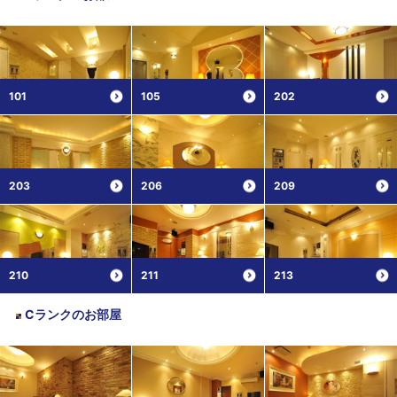
101
105
202
203
206
209
210
211
213
Cランク
のお部屋