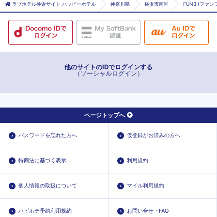
ラブホテル検索サイト ハッピーホテル
神奈川県
横浜市南区
FUN3 (ファ
他のサイトのIDでログインする
（ソーシャルログイン）
ページトップへ
パスワードを忘れた方へ
仮登録がお済みの方へ
特商法に基づく表示
利用規約
個人情報の取扱について
マイル利用規約
ハピホテ予約利用規約
お問い合せ・FAQ