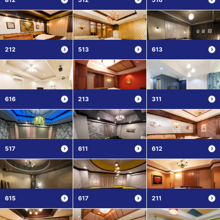
212
513
613
616
213
311
517
611
612
615
617
211