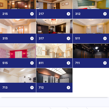
215
217
312
315
317
511
515
811
711
713
712