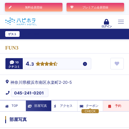
無料会員登録
プレミアム会員登録
ログイン
ゲスト
ユーザー登録
FUN3
10
4.
3
クチコミ
神奈川県横浜市南区永楽町2-20-5
045-241-0201
TOP
部屋写真
アクセス
クーポン
予約
CHECK
部屋写真