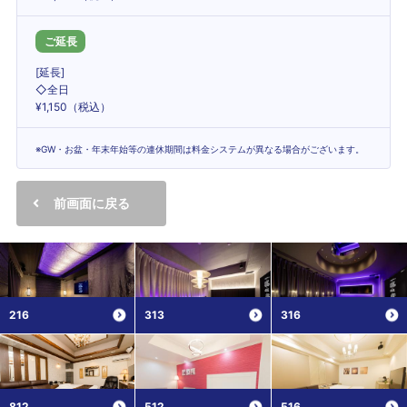
ご延長
[延長]
◇全日
¥1,150（税込）
※GW・お盆・年末年始等の連休期間は料金システムが異なる場合がございます。
前画面に戻る
216
313
316
812
512
516