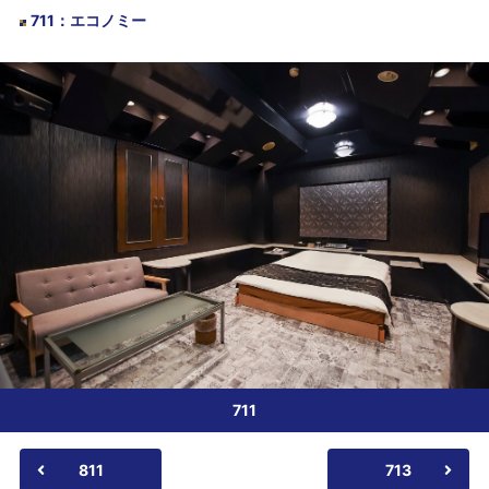
711
：
エコノミー
711
811
713