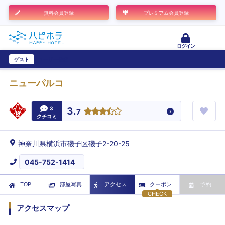
無料会員登録
プレミアム会員登録
ログイン
ゲスト
ユーザー登録
ニューパルコ
3
3.
7
クチコミ
神奈川県横浜市磯子区磯子2-20-25
045-752-1414
TOP
部屋写真
アクセス
クーポン
予約
CHECK
アクセスマップ