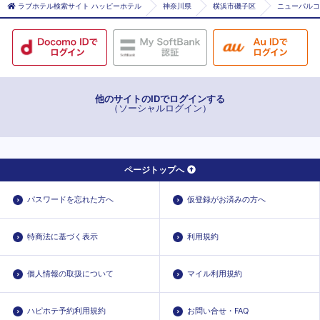
ラブホテル検索サイト ハッピーホテル
神奈川県
横浜市磯子区
ニューパルコ
他のサイトのIDでログインする
（ソーシャルログイン）
ページトップへ
パスワードを忘れた方へ
仮登録がお済みの方へ
特商法に基づく表示
利用規約
個人情報の取扱について
マイル利用規約
ハピホテ予約利用規約
お問い合せ・FAQ