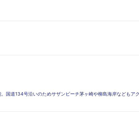
。国道134号沿いのためサザンビーチ茅ヶ崎や柳島海岸などもア
。