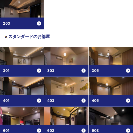
203
スタンダード
のお部屋
301
303
305
401
403
405
601
602
603