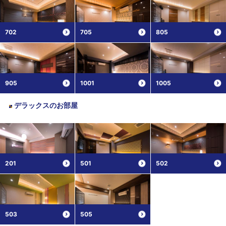
702
705
805
905
1001
1005
デラックス
のお部屋
201
501
502
503
505