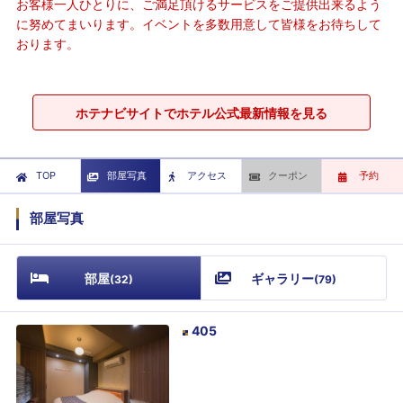
お客様一人ひとりに、ご満足頂けるサービスをご提供出来るよう
に努めてまいります。イベントを多数用意して皆様をお待ちして
おります。
ホテナビサイトでホテル公式最新情報を見る
TOP
部屋写真
アクセス
クーポン
予約
部屋写真
部屋
ギャラリー
(
32
)
(
79
)
405