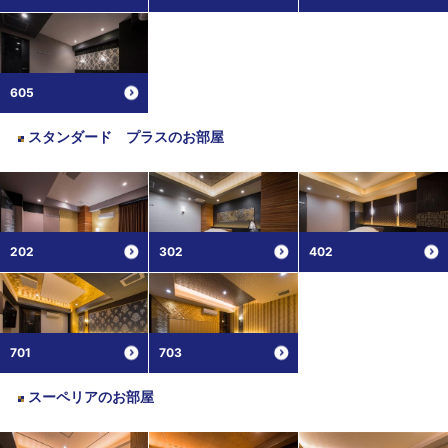
605
スタンダード プラス
のお部屋
202
302
402
701
703
スーペリア
のお部屋