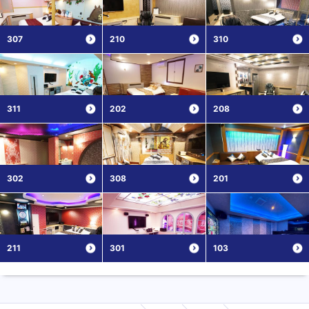
307
210
310
311
202
208
302
308
201
211
301
103