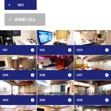
301
前画面に戻る
101
102
203
205
206
207
303
305
306