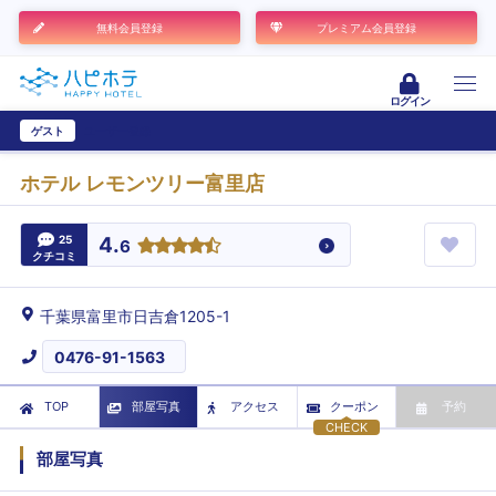
無料会員登録
プレミアム会員登録
ログイン
ゲスト
ユーザー登録
ホテル レモンツリー富里店
25
4.
6
クチコミ
千葉県富里市日吉倉1205-1
0476-91-1563
TOP
部屋写真
アクセス
クーポン
予約
CHECK
部屋写真