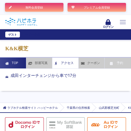
無料会員登録
プレミアム会員登録
ログイン
ゲスト
ユーザー登録
K&K横芝
TOP
部屋写真
アクセス
クーポン
予約
成田インターチェンジから車で17分
ラブホテル検索サイト ハッピーホテル
千葉県の住所検索
山武郡横芝光町
K