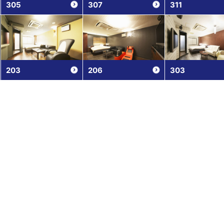
305
307
311
203
206
303