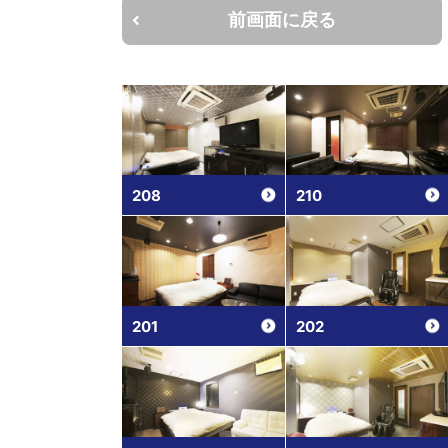
前画面に戻る
208
210
201
202