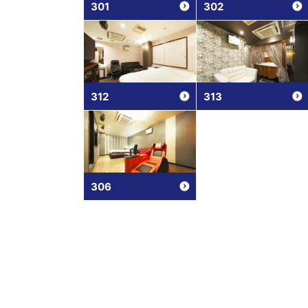
301
302
312
313
306