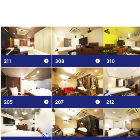
211
308
310
205
207
212