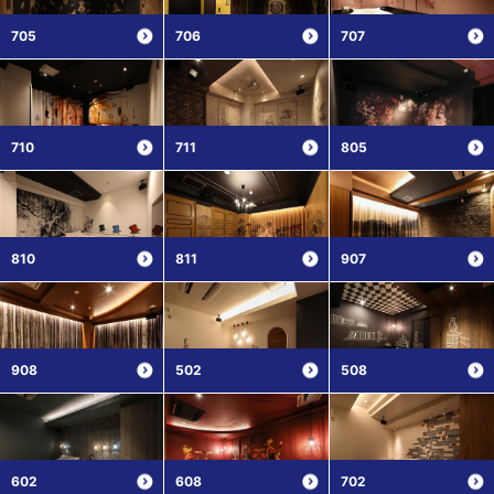
705
706
707
710
711
805
810
811
907
908
502
508
602
608
702