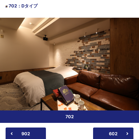
702
：
Dタイプ
702
902
602