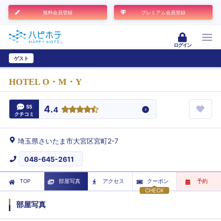
無料会員登録
プレミアム会員登録
ログイン
ゲスト
ユーザー登録
HOTEL O・M・Y
55
4.
4
クチコミ
埼玉県さいたま市大宮区宮町2-7
048-645-2611
TOP
部屋写真
アクセス
クーポン
予約
CHECK
部屋写真