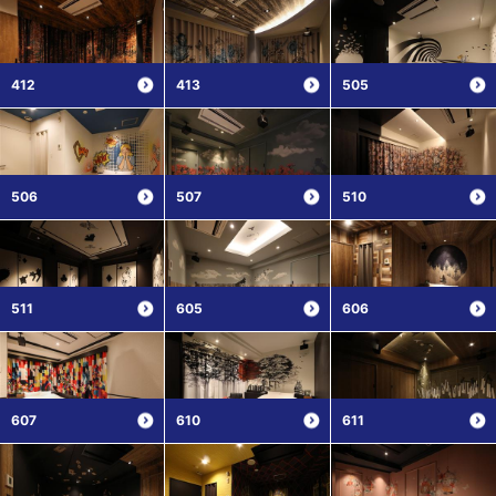
412
413
505
506
507
510
511
605
606
607
610
611