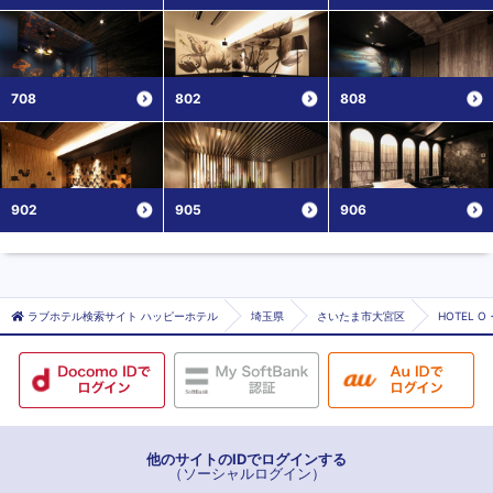
708
802
808
902
905
906
ラブホテル検索サイト ハッピーホテル
埼玉県
さいたま市大宮区
HOTEL 
他のサイトのIDでログインする
（ソーシャルログイン）