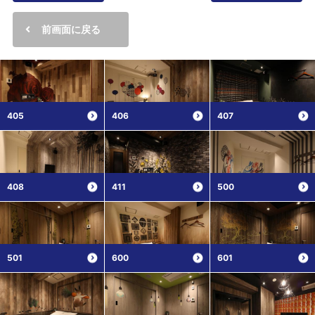
前画面に戻る
405
406
407
408
411
500
501
600
601