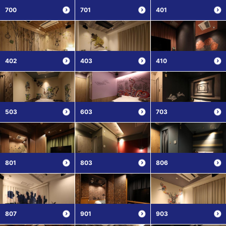
700
701
401
402
403
410
503
603
703
801
803
806
807
901
903