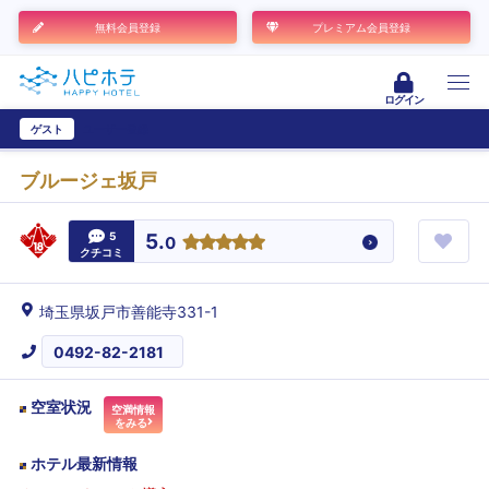
無料会員登録
プレミアム会員登録
ログイン
ゲスト
ユーザー登録
ブルージェ坂戸
5
5.
0
クチコミ
埼玉県坂戸市善能寺331-1
0492-82-2181
空室状況
空満情報
をみる
ホテル最新情報