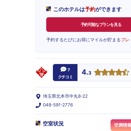
このホテルは
予約
ができます
予約可能なプランを見る
予約するたびにお得にマイルが貯まる
プレ
7
4.
3
クチコミ
埼玉県北本市中丸8-22
048-591-2776
空室状況
空満情