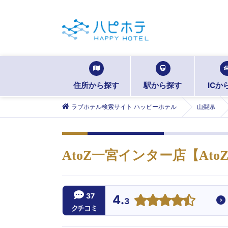
住所から探す
駅から探す
ICか
ラブホテル検索サイト ハッピーホテル
山梨県
AtoZ一宮インター店【At
37
4.
3
クチコミ