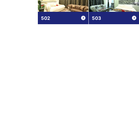
502
503