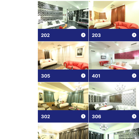
202
203
305
401
302
306