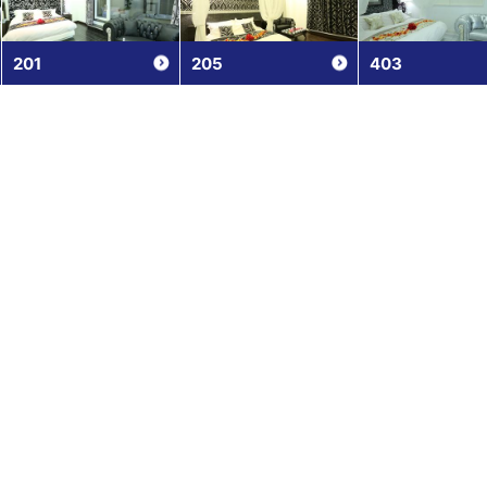
201
205
403