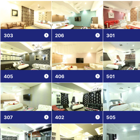
303
206
301
405
406
501
307
402
505