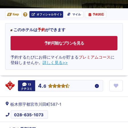
オフィシャルサイト
マイル
予約対応
Keep
このホテルは
予約
ができます
予約可能なプランを見る
予約するたびにお得にマイルが貯まる
プレミアムコース
に
登録しませんか。
詳しく見る>>
13
4.
6
クチコミ
栃木県宇都宮市川田町587-1
028-635-1073