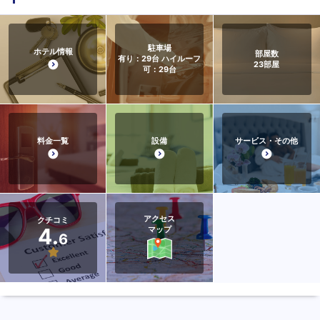
駐車場
ホテル情報
部屋数
有り：29台 ハイルーフ
23
部屋
可：29台
料金一覧
設備
サービス・その他
アクセス
クチコミ
4.
マップ
6