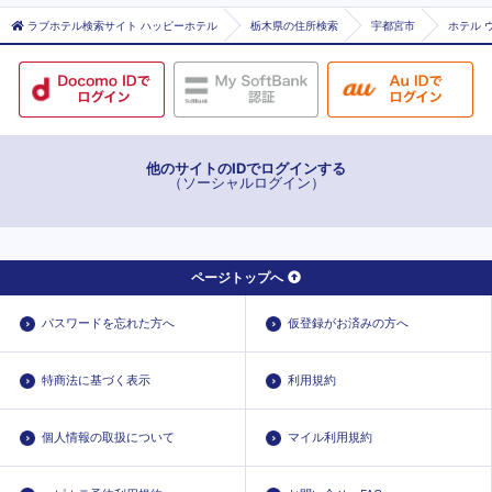
ラブホテル検索サイト ハッピーホテル
栃木県の住所検索
宇都宮市
ホテル ウ
他のサイトのIDでログインする
（ソーシャルログイン）
ページトップへ
パスワードを忘れた方へ
仮登録がお済みの方へ
特商法に基づく表示
利用規約
個人情報の取扱について
マイル利用規約