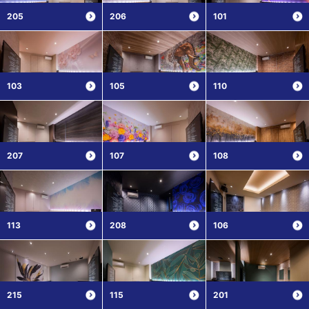
205
206
101
103
105
110
207
107
108
113
208
106
215
115
201