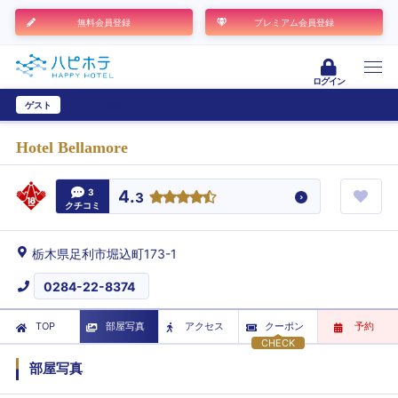
無料会員登録
プレミアム会員登録
ログイン
ゲスト
ユーザー登録
Hotel Bellamore
3
4.
3
クチコミ
栃木県足利市堀込町173-1
0284-22-8374
TOP
部屋写真
アクセス
クーポン
予約
CHECK
部屋写真