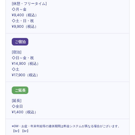
[休憩・フリータイム]
◇月～金
¥9,400（税込）
◇土・日・祝
¥9,900（税込）
ご宿泊
[宿泊]
◇日～金・祝
¥14,900（税込）
◇土
¥17,900（税込）
ご延長
[延長]
◇全日
¥1,400（税込）
※GW・お盆・年末年始等の連休期間は料金システムが異なる場合がございます。
【br】【br】