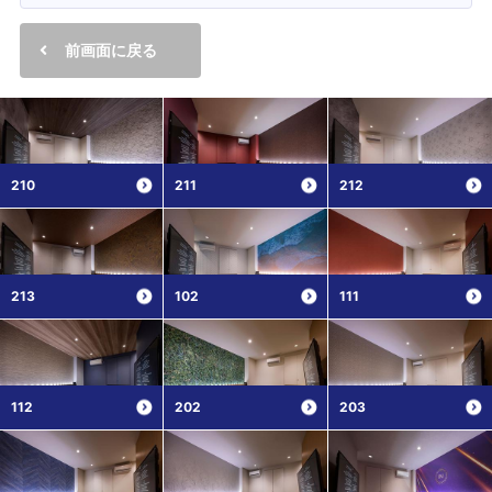
前画面に戻る
210
211
212
213
102
111
112
202
203