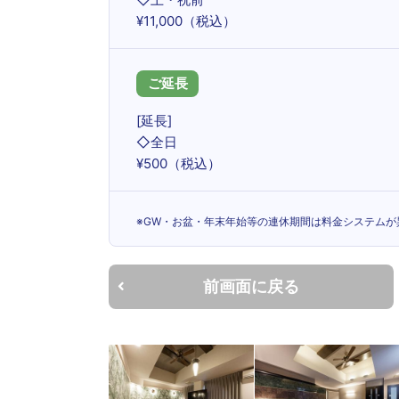
¥11,000（税込）
ご延長
[延長]
◇全日
¥500（税込）
※GW・お盆・年末年始等の連休期間は料金システムが
前画面に戻る