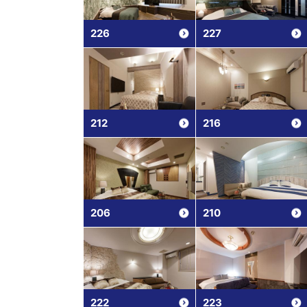
226
227
212
216
206
210
222
223