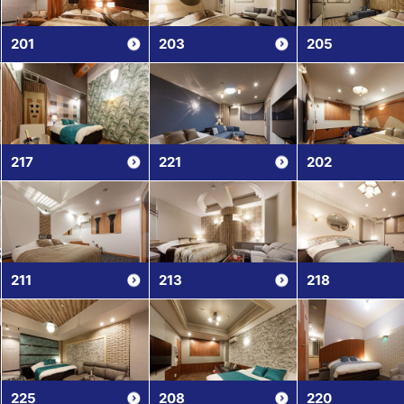
201
203
205
217
221
202
211
213
218
225
208
220