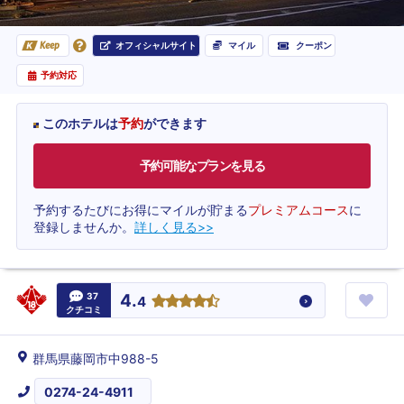
オフィシャルサイト
マイル
クーポン
Keep
予約対応
このホテルは
予約
ができます
予約可能なプランを見る
予約するたびにお得にマイルが貯まる
プレミアムコース
に
登録しませんか。
詳しく見る>>
37
4.
4
クチコミ
群馬県藤岡市中988-5
0274-24-4911