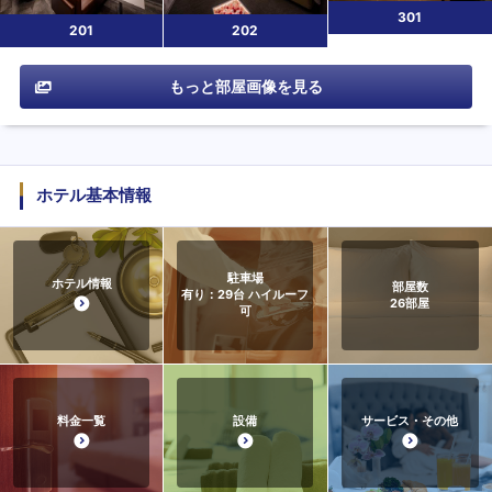
301
201
202
もっと部屋画像を見る
ホテル基本情報
駐車場
ホテル情報
部屋数
有り：29台 ハイルーフ
26
部屋
可
料金一覧
設備
サービス・その他