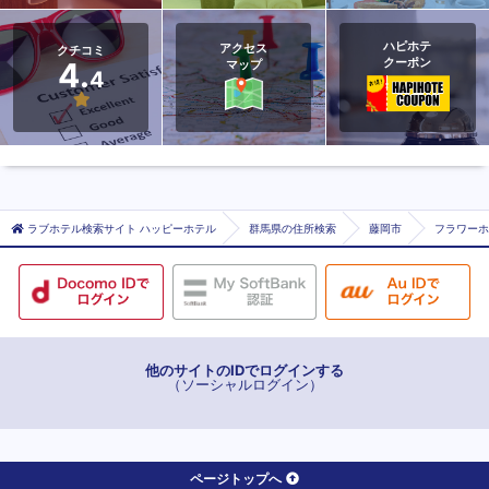
ハピホテ
アクセス
クチコミ
クーポン
4.
マップ
4
ラブホテル検索サイト ハッピーホテル
群馬県の住所検索
藤岡市
フラワーホ
他のサイトのIDでログインする
（ソーシャルログイン）
ページトップへ