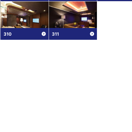
310
311