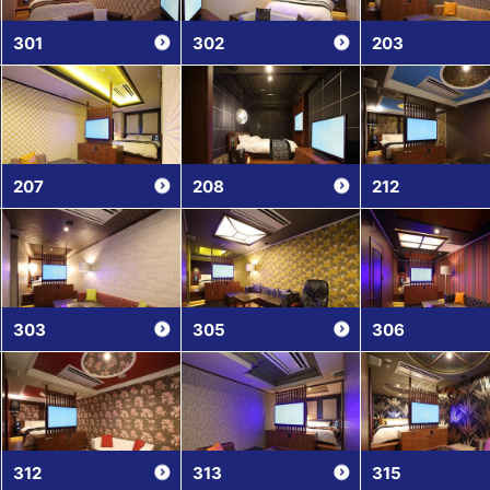
301
302
203
207
208
212
303
305
306
312
313
315