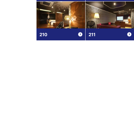
210
211