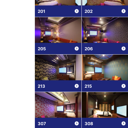
201
202
205
206
213
215
307
308