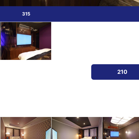
315
210