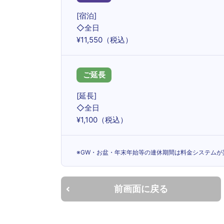
[宿泊]
◇全日
¥11,550（税込）
ご延長
[延長]
◇全日
¥1,100（税込）
※GW・お盆・年末年始等の連休期間は料金システムが
前画面に戻る