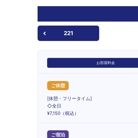
221
お部屋料金
ご休憩
[休憩・フリータイム]
◇全日
¥7,150（税込）
ご宿泊