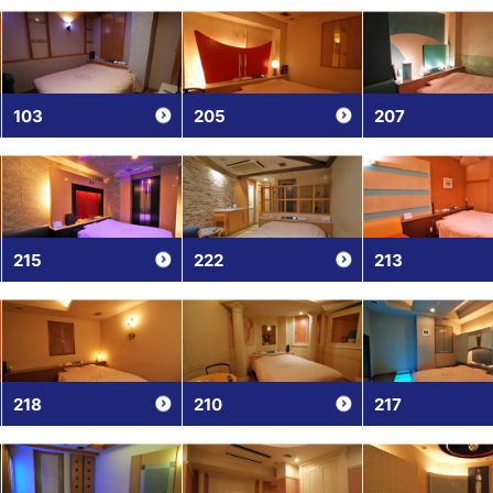
103
205
207
215
222
213
218
210
217