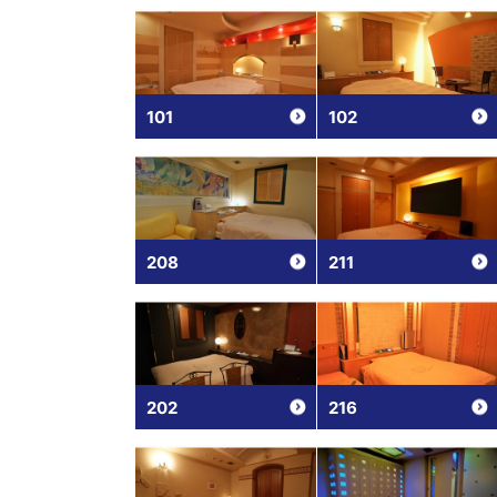
101
102
208
211
202
216