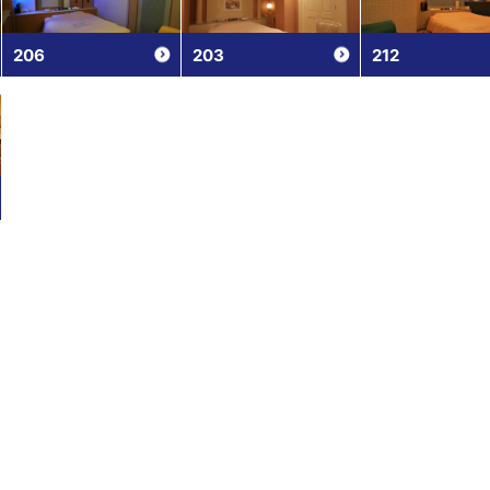
206
203
212