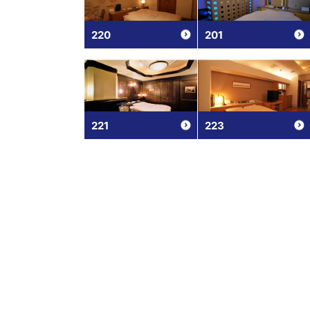
220
201
221
223