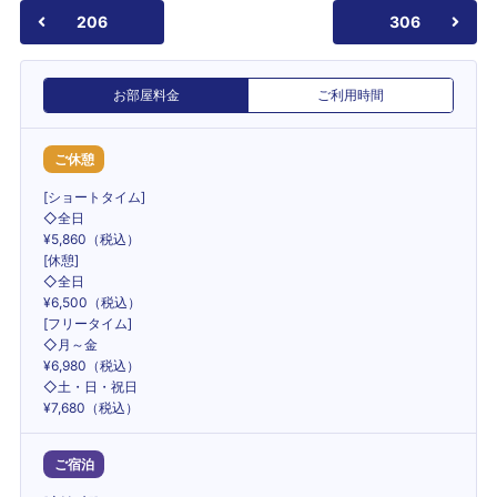
206
306
お部屋料金
ご利用時間
ご休憩
[ショートタイム]
◇全日
¥5,860（税込）
[休憩]
◇全日
¥6,500（税込）
[フリータイム]
◇月～金
¥6,980（税込）
◇土・日・祝日
¥7,680（税込）
ご宿泊