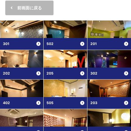
前画面に戻る
301
502
201
202
205
302
402
505
203