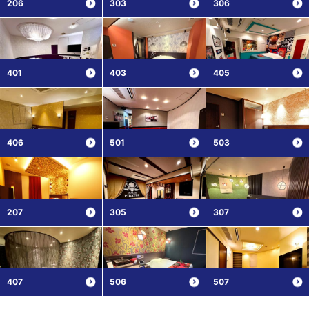
206
303
306
401
403
405
406
501
503
207
305
307
407
506
507