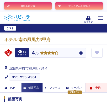
無料会員登録
プレミアム会員登録
ログイン
ゲスト
ユーザー登録
ホテル 南の風風力3甲府
82
4.
5
クチコミ
山梨県甲府市和戸町731-1
055-235-4951
TOP
部屋写真
アクセス
クーポン
予約
CHECK
部屋写真