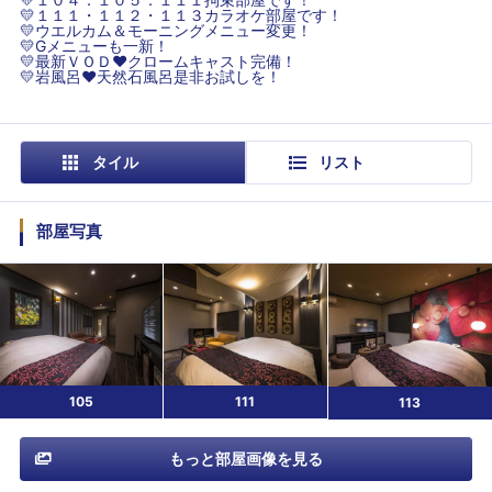
💛１１１・１１２・１１３カラオケ部屋です！
💛ウエルカム＆モーニングメニュー変更！
💛Gメニューも一新！
💛最新ＶＯＤ♥クロームキャスト完備！
💛岩風呂♥天然石風呂是非お試しを！
タイル
リスト
部屋写真
105
111
113
もっと部屋画像を見る