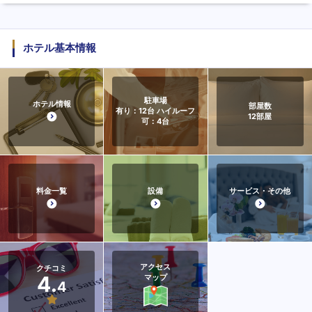
ホテル基本情報
駐車場
ホテル情報
部屋数
有り：12台 ハイルーフ
12
部屋
可：4台
料金一覧
設備
サービス・その他
アクセス
クチコミ
4.
マップ
4