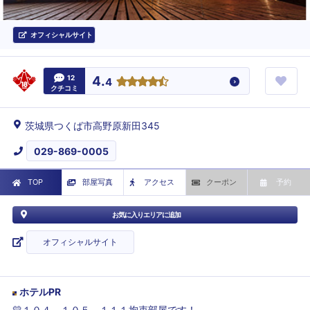
オフィシャルサイト
12
4.
4
クチコミ
茨城県つくば市高野原新田345
029-869-0005
TOP
部屋写真
アクセス
クーポン
予約
お気に入りエリアに追加
オフィシャルサイト
ホテルPR
💛１０４．１０５．１１１拘束部屋です！