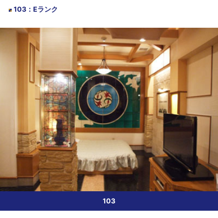
103
：
Eランク
103