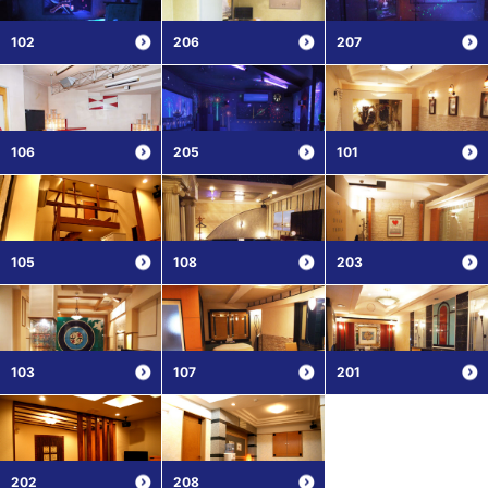
102
206
207
106
205
101
105
108
203
103
107
201
202
208