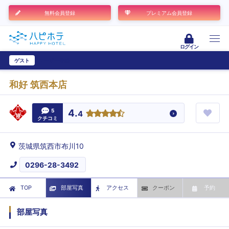
無料会員登録
プレミアム会員登録
ログイン
ゲスト
ユーザー登録
和好 筑西本店
5
4.
4
クチコミ
茨城県筑西市布川10
0296-28-3492
TOP
部屋写真
アクセス
クーポン
予約
部屋写真