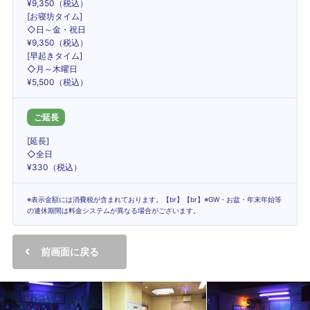
¥9,350（税込）
[お寝坊タイム]
◇日～金・祝日
¥9,350（税込）
[早起きタイム]
◇月～木曜日
¥5,500（税込）
ご延長
[延長]
◇全日
¥330（税込）
※表示金額には消費税が含まれております。【br】【br】※GW・お盆・年末年始等
の連休期間は料金システムが異なる場合がございます。
前画面に戻る