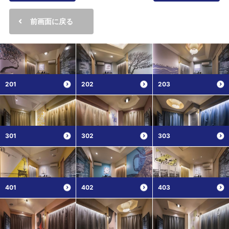
前画面に戻る
201
202
203
301
302
303
401
402
403