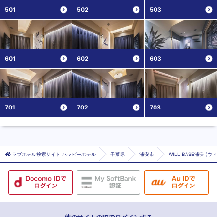
501
502
503
601
602
603
701
702
703
ラブホテル検索サイト ハッピーホテル
千葉県
浦安市
WILL BASE浦安 (
他のサイトのIDでログインする