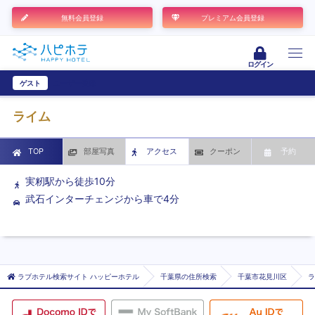
無料会員登録
プレミアム会員登録
ログイン
ゲスト
ユーザー登録
ライム
TOP
部屋写真
アクセス
クーポン
予約
実籾駅から徒歩10分
武石インターチェンジから車で4分
ラブホテル検索サイト ハッピーホテル
千葉県の住所検索
千葉市花見川区
ラ