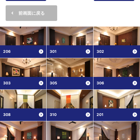
前画面に戻る
206
301
302
303
305
306
308
310
201