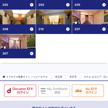
202
203
205
208
210
207
307
ラブホテル検索サイト ハッピーホテル
埼玉県
本庄市
ホテル オルビア（旧 
他のサイトのIDでログインする