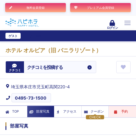
無料会員登録
プレミアム会員登録
ログイン
ゲスト
ユーザー登録
ホテル オルビア（旧 バニラリゾート）
クチコミを投稿する
クチコミ
埼玉県本庄市児玉町高関220-4
0495-73-1500
TOP
部屋写真
アクセス
クーポン
予約
CHECK
部屋写真