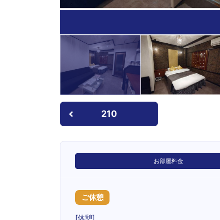
210
お部屋料金
ご休憩
[休憩]