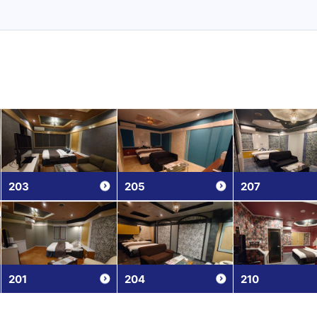
203
205
207
201
204
210