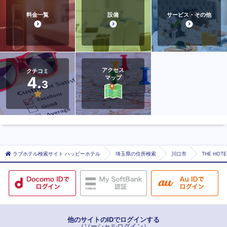
料金一覧
設備
サービス・その他
アクセス
クチコミ
4.
マップ
3
ラブホテル検索サイト ハッピーホテル
埼玉県の住所検索
川口市
THE HOTE
他のサイトのIDでログインする
（ソーシャルログイン）