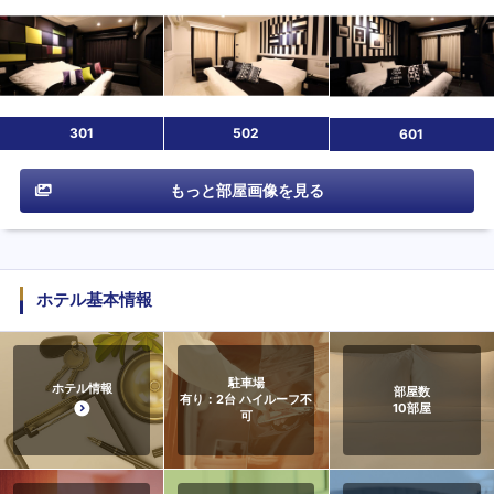
301
502
601
もっと部屋画像を見る
ホテル基本情報
駐車場
ホテル情報
部屋数
有り：2台 ハイルーフ不
10
部屋
可