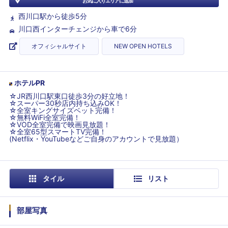
お気に入りエリアに追加
西川口駅から徒歩5分
川口西インターチェンジから車で6分
オフィシャルサイト
NEW OPEN HOTELS
ホテルPR
☆JR西川口駅東口徒歩3分の好立地！
☆スーパー30秒店内持ち込みOK！
☆全室キングサイズベット完備！
☆無料WiFi全室完備！
☆VOD全室完備で映画見放題！
☆全室65型スマートTV完備！
(Netflix・YouTubeなどご自身のアカウントで見放題）
タイル
リスト
部屋写真