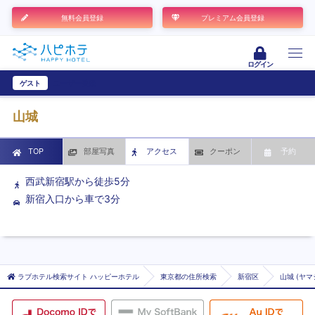
無料会員登録
プレミアム会員登録
ログイン
ゲスト
ユーザー登録
山城
TOP
部屋写真
アクセス
クーポン
予約
西武新宿駅から徒歩5分
新宿入口から車で3分
ラブホテル検索サイト ハッピーホテル
東京都の住所検索
新宿区
山城 (ヤマ