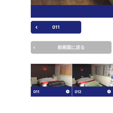
011
前画面に戻る
011
012