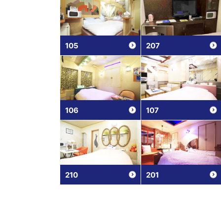
105
207
106
107
210
201