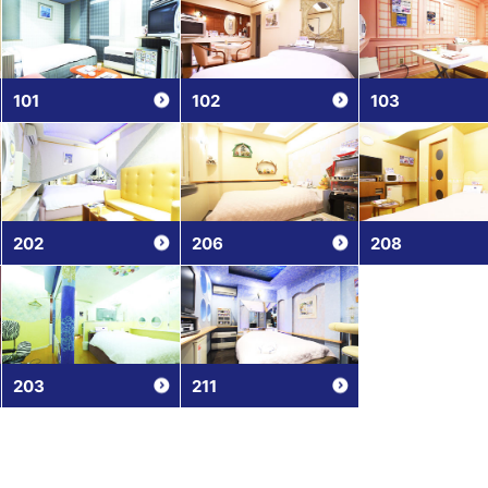
101
102
103
202
206
208
203
211