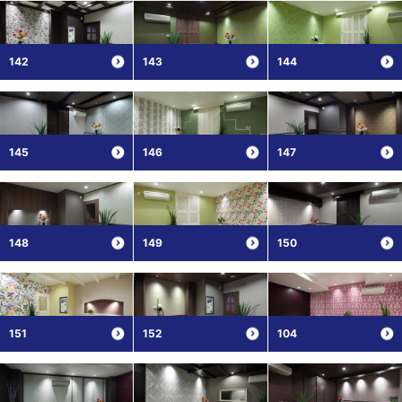
142
143
144
145
146
147
148
149
150
151
152
104