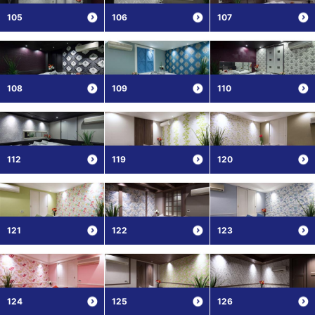
105
106
107
108
109
110
112
119
120
121
122
123
124
125
126