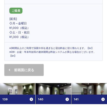
ご延長
[延長]
◇月～金曜日
¥1,000（税込）
◇土・日・祝日
¥1,300（税込）
※3時間以上のご利用で深夜0:00を過ぎると宿泊料金に切り替わります。【br】
※GW・お盆・年末年始等の連休期間は料金システムが異なる場合がございます。
【br】
前画面に戻る
139
140
141