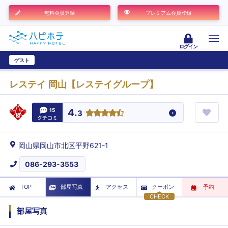
無料会員登録
プレミアム会員登録
ログイン
ゲスト
ユーザー登録
レステイ 岡山【レステイグループ】
15
4.
3
クチコミ
岡山県岡山市北区平野621-1
086-293-3553
TOP
部屋写真
アクセス
クーポン
予約
CHECK
部屋写真