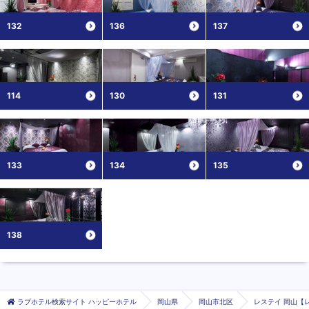
132
136
137
114
130
131
133
134
135
138
ラブホテル検索サイト ハッピーホテル
岡山県
岡山市北区
レステイ 岡山【