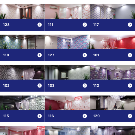
128
111
117
118
127
101
102
103
113
115
116
129