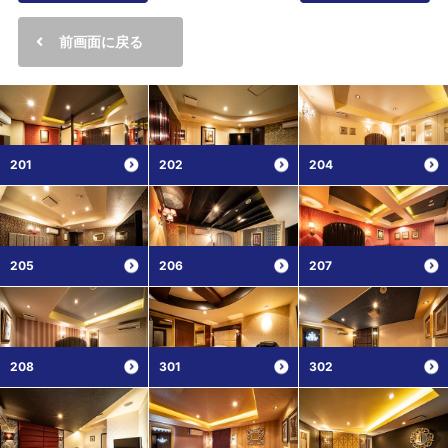
前画面に戻る
201
202
204
205
206
207
208
301
302