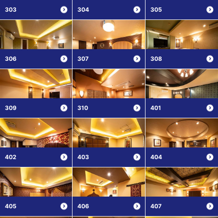
303
304
305
306
307
308
309
310
401
402
403
404
405
406
407