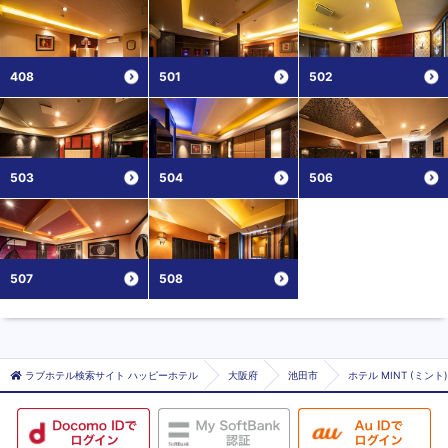
408
501
502
503
504
506
507
508
ラブホテル検索サイト ハッピーホテル
大阪府
池田市
ホテル MINT (ミント)