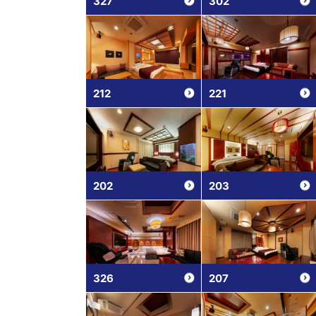
327
302
212
221
202
203
326
207