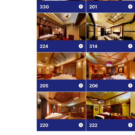
330
201
224
314
205
206
220
222