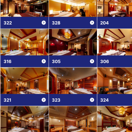
322
328
204
316
305
306
321
323
324