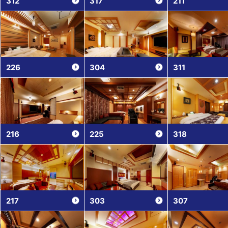
312
317
211
226
304
311
216
225
318
217
303
307