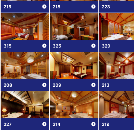
215
218
223
315
325
329
208
209
213
227
214
219