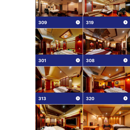
309
319
301
308
313
320