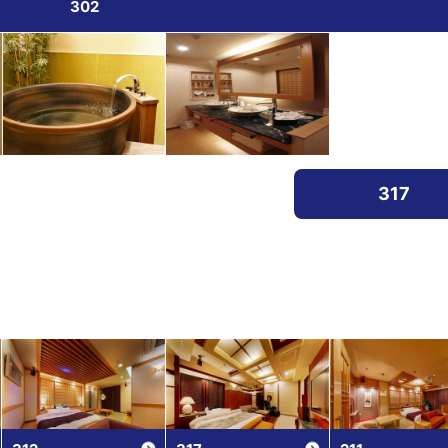
302
317