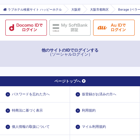
ラブホテル検索サイト ハッピーホテル
大阪府
大阪市都島区
Berage (ベラ
他のサイトのIDでログインする
（ソーシャルログイン）
ページトップへ
パスワードを忘れた方へ
仮登録がお済みの方へ
特商法に基づく表示
利用規約
個人情報の取扱について
マイル利用規約